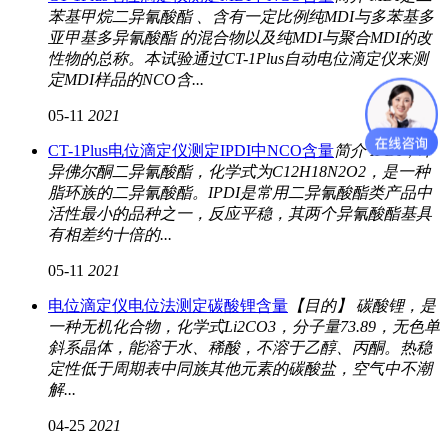
苯基甲烷二异氰酸酯 、含有一定比例纯MDI与多苯基多
亚甲基多异氰酸酯 的混合物以及纯MDI与聚合MDI的改
性物的总称。本试验通过CT-1Plus自动电位滴定仪来测
定MDI样品的NCO含...
05-11
2021
CT-1Plus电位滴定仪测定IPDI中NCO含量
简介 IPDI，即
异佛尔酮二异氰酸酯，化学式为C12H18N2O2，是一种
脂环族的二异氰酸酯。IPDI是常用二异氰酸酯类产品中
活性最小的品种之一，反应平稳，其两个异氰酸酯基具
有相差约十倍的...
05-11
2021
电位滴定仪电位法测定碳酸锂含量
【目的】 碳酸锂，是
一种无机化合物，化学式Li2CO3，分子量73.89，无色单
斜系晶体，能溶于水、稀酸，不溶于乙醇、丙酮。热稳
定性低于周期表中同族其他元素的碳酸盐，空气中不潮
解...
04-25
2021