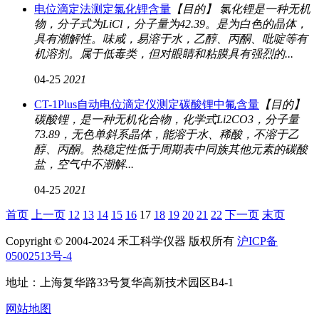
电位滴定法测定氯化锂含量
【目的】 氯化锂是一种无机
物，分子式为LiCl，分子量为42.39。是为白色的晶体，
具有潮解性。味咸，易溶于水，乙醇、丙酮、吡啶等有
机溶剂。属于低毒类，但对眼睛和粘膜具有强烈的...
04-25
2021
CT-1Plus自动电位滴定仪测定碳酸锂中氟含量
【目的】
碳酸锂，是一种无机化合物，化学式Li2CO3，分子量
73.89，无色单斜系晶体，能溶于水、稀酸，不溶于乙
醇、丙酮。热稳定性低于周期表中同族其他元素的碳酸
盐，空气中不潮解...
04-25
2021
首页
上一页
12
13
14
15
16
17
18
19
20
21
22
下一页
末页
Copyright © 2004-2024 禾工科学仪器 版权所有
沪ICP备
05002513号-4
地址：上海复华路33号复华高新技术园区B4-1
网站地图