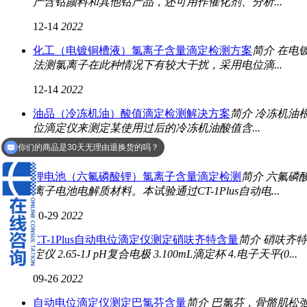
产含钴颜料和其他钴产品，还可用作催化剂、分析...
12-14
2022
化工（电镀铜槽液）氯离子含量滴定检测方案
简介 在电
法测氯离子在此种情况下有较大干扰，采用电位滴...
12-14
2022
油品（冷冻机油）酸值滴定检测解决方案
简介 冷冻机油
位滴定仪来测定某使用过后的冷冻机油酸值含...
你们的商品是30天无理由退换货的吗？
11-10
2022
锂电池（六氟磷酸锂）氯离子含量滴定检测
简介 六氟磷
离子电池电解质材料。本试验通过CT-1Plus自动电...
10-29
2022
CT-1Plus自动电位滴定仪测定硝呋齐特含量
简介 硝呋齐特
定仪 2.65-1J pH复合电极 3.100mL滴定杯 4.电子天平(0...
09-26
2022
自动电位滴定仪测定巴氯芬含量
简介 巴氯芬，骨骼肌松