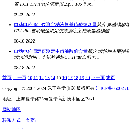
置 1.CT-1Plus电位滴定仪 2.pH-105非水...
09-09
2022
自动电位滴定仪测定槽液氨基磺酸镍含量
简介 氨基磺酸镍
CT-1Plus自动电位滴定仪来测定某槽液氨基磺酸...
08-18
2022
自动电位滴定仪测定中齿油酸值含量
简介 齿轮油主要指
齿轮润滑油，本试验通过CT-1Plus自动电...
08-18
2022
首页
上一页
10
11
12
13
14
15
16
17
18
19
20
下一页
末页
Copyright © 2004-2024 禾工科学仪器 版权所有
沪ICP备0500251
地址：上海复华路33号复华高新技术园区B4-1
网站地图
联系方式
二维码