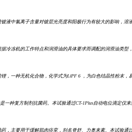
镀镀液中氯离子含量对镀层光亮度和阳极行为有较大的影响，溶液的
根据冷冻机的工作特点和润滑油的具体要求而调配的润滑油类型，酸
酸锂，一种无机化合物，化学式为LiPF 6 ，为白色结晶性粉
是一种复方制剂抗菌药。本试验通过CT-1Plus自动电位滴定仪来测
弛药，主要用于缓解肌肉痉挛，别名脊舒、力奥来素。本试验通过CT