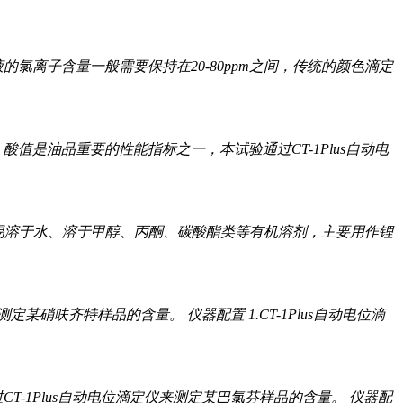
氯离子含量一般需要保持在20-80ppm之间，传统的颜色滴定
值是油品重要的性能指标之一，本试验通过CT-1Plus自动电
末，易溶于水、溶于甲醇、丙酮、碳酸酯类等有机溶剂，主要用作锂
定某硝呋齐特样品的含量。 仪器配置 1.CT-1Plus自动电位滴
-1Plus自动电位滴定仪来测定某巴氯芬样品的含量。 仪器配