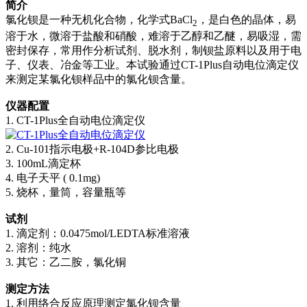
简介
氯化钡是一种无机化合物，化学式BaCl
，是白色的晶体，易
2
溶于水，微溶于盐酸和硝酸，难溶于乙醇和乙醚，易吸湿，需
密封保存，常用作分析试剂、脱水剂，制钡盐原料以及用于电
子、仪表、冶金等工业。本试验通过CT-1Plus自动电位滴定仪
来测定某氯化钡样品中的氯化钡含量。
仪器配置
1. CT-1Plus全自动电位滴定仪
2. Cu-101指示电极+R-104D参比电极
3. 100mL滴定杯
4. 电子天平 ( 0.1mg)
5. 烧杯，量筒，容量瓶等
试剂
1. 滴定剂：0.0475mol/LEDTA标准溶液
2. 溶剂：纯水
3. 其它：乙二胺，氯化铜
测定方法
1. 利用络合反应原理测定氯化钡含量