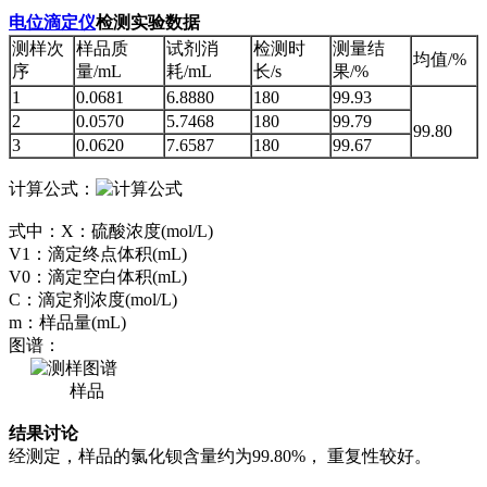
电位滴定仪
检测实验数据
测样次
样品质
试剂消
检测时
测量结
均值/%
序
量/mL
耗/mL
长/s
果/%
1
0.0681
6.8880
180
99.93
2
0.0570
5.7468
180
99.79
99.80
3
0.0620
7.6587
180
99.67
计算公式：
式中：X：硫酸浓度(mol/L)
V1：滴定终点体积(mL)
V0：滴定空白体积(mL)
C：滴定剂浓度(mol/L)
m：样品量(mL)
图谱：
样品
结果讨论
经测定，样品的氯化钡含量约为99.80%， 重复性较好。