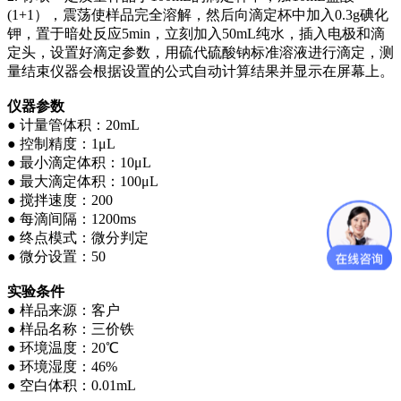
(1+1），震荡使样品完全溶解，然后向滴定杯中加入0.3g碘化
钾，置于暗处反应5min，立刻加入50mL纯水，插入电极和滴
定头，设置好滴定参数，用硫代硫酸钠标准溶液进行滴定，测
量结束仪器会根据设置的公式自动计算结果并显示在屏幕上。
仪器参数
● 计量管体积：20mL
● 控制精度：1μL
● 最小滴定体积：10μL
● 最大滴定体积：100μL
● 搅拌速度：200
● 每滴间隔：1200ms
● 终点模式：微分判定
● 微分设置：50
实验条件
● 样品来源：客户
● 样品名称：三价铁
● 环境温度：20℃
● 环境湿度：46%
● 空白体积：0.01mL