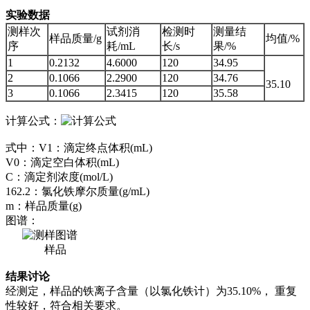
实验数据
测样次
试剂消
检测时
测量结
样品质量/g
均值/%
序
耗/mL
长/s
果/%
1
0.2132
4.6000
120
34.95
2
0.1066
2.2900
120
34.76
35.10
3
0.1066
2.3415
120
35.58
计算公式：
式中：V1：滴定终点体积(mL)
V0：滴定空白体积(mL)
C：滴定剂浓度(mol/L)
162.2：氯化铁摩尔质量(g/mL)
m：样品质量(g)
图谱：
样品
结果讨论
经测定，样品的铁离子含量（以氯化铁计）为35.10%， 重复
性较好，符合相关要求。