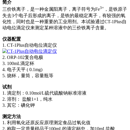
简介
3+
三价铁离子，是一种金属阳离子，离子符号为Fe
，是铁原子
失去3个电子后形成的离子，是铁的最稳定离子，有较强的氧
化性，同时也是一种重要的工业用剂。本试验通过CT-1Plus自
动电位滴定仪来测定某种溶液中的三价铁离子含量。
仪器配置
1. CT-1Plus自动电位滴定仪
2. ORP-102复合电极
3. 100mL滴定杯
4. 电子天平 ( 0.1mg)
5. 烧杯，量筒，容量瓶等
试剂
1. 滴定剂：0.10mol/L硫代硫酸钠标准溶液
2. 溶剂： 盐酸1+1，纯水
3. 其它：碘化钾
测定方法
1. 利用氧化还原反应原理测定食品过氧化值
2. 称取一定质量样品于100mL的滴定杯中，加10mL盐酸