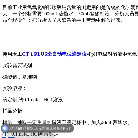
目前工业用氢氧化钠和碳酸钠含量的测定用的是传统的化学滴
大，一个分析需要1000mL蒸馏水，50mL盐酸标液；分析人
员全程操作；把分析人员从繁杂的手工劳动中解放出来。
使用禾工
CT-1 PLUS全自动电位滴定仪
和pH电极对碱液中氢
实验需要试剂：
碳酸钠，基准物
实验溶液：
滴定剂 约0.1mol/L HC1溶液
样品分析
你们的商品是30天无理由退换货的吗？
样品：抽取一定重量的碱液至滴定杯中，加入40mL蒸馏水。
可以介绍下你们的产品么？
(1）0.1mol/L HCl溶液标定