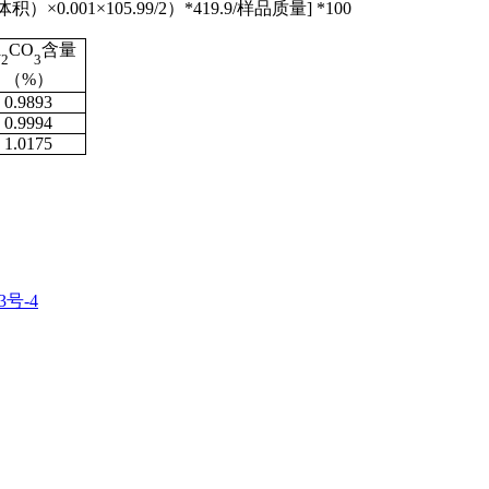
01×105.99/2）*419.9/样品质量] *100
a
CO
含量
2
3
（%）
0.9893
0.9994
1.0175
3号-4