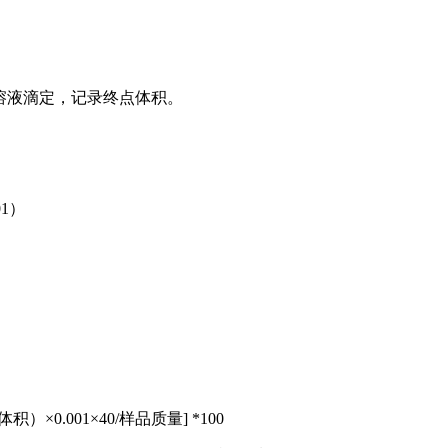
Cl溶液滴定，记录终点体积。
01）
0.001×40/样品质量] *100