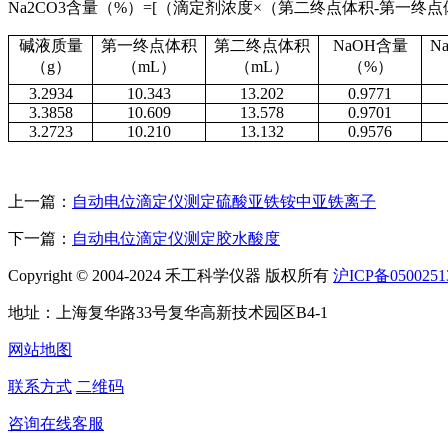
Na2CO3含量（%）=[（滴定剂浓度×（第二终点体积-第一终点体积）×0.0
碱液质量
第一终点体积
第二终点体积
NaOH含量
N
（g）
（mL）
（mL）
（%）
3.2934
10.343
13.202
0.9771
3.3858
10.609
13.578
0.9701
3.2723
10.210
13.132
0.9576
上一篇：
自动电位滴定仪测定硫酸亚铁铵中亚铁离子
下一篇：
自动电位滴定仪测定胶水酸度
Copyright © 2004-2024 禾工科学仪器 版权所有
沪ICP备0500251
地址：上海复华路33号复华高新技术园区B4-1
网站地图
联系方式
二维码
咨询在线客服