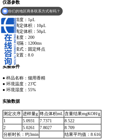
仪器参数
你们的地区商务联系方式有吗？
● 计量管体积：20mL
你们的商品是30天无理由退换货的吗？
● 控制精度：1μL
● 最小滴定体积：10μL
● 最大滴定体积：50μL
● 搅拌速度：200
● 每滴间隔：1200ms
● 终点模式：固定终点
● 终点设置：8.0
实验条件
● 样品名称：烟用香精
● 环境温度：23℃
● 环境湿度：55%
实验数据
测定次序
进样量g
终点体积mL
含量结果mgKOH/g
1
5.0931
7.7371
8.522
2
5.0261
7.8027
8.709
分析时长：约3min
结果平均值：8.616