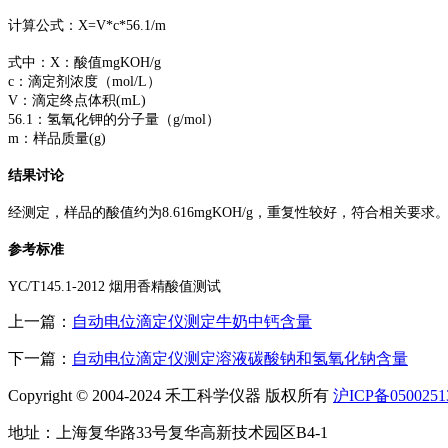
计算公式：X=V*c*56.1/m
式中：X：酸值mgKOH/g
c：滴定剂浓度（mol/L）
V：滴定终点体积(mL)
56.1：氢氧化钾的分子量（g/mol）
m：样品质量(g)
结果讨论
经测定，样品的酸值约为8.616mgKOH/g，重复性较好，符合相关要求
参考标准
YC/T145.1-2012 烟用香精酸值测试
上一篇：
自动电位滴定仪测定牛奶中钙含量
下一篇：
自动电位滴定仪测定溶液碳酸钠和氢氧化钠含量
Copyright © 2004-2024 禾工科学仪器 版权所有
沪ICP备0500251
地址：上海复华路33号复华高新技术园区B4-1