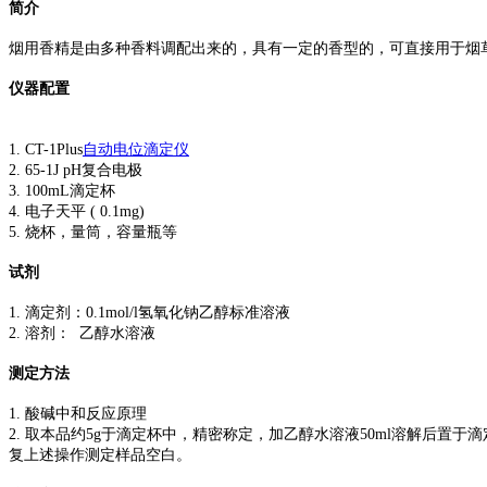
简介
烟用香精是由多种香料调配出来的，具有一定的香型的，可直接用于烟
仪器配置
1. CT-1Plus
自动电位滴定仪
2. 65-1J pH复合电极
3. 100mL滴定杯
4. 电子天平 ( 0.1mg)
5. 烧杯，量筒，容量瓶等
试剂
1. 滴定剂：0.1mol/l氢氧化钠乙醇标准溶液
2. 溶剂： 乙醇水溶液
测定方法
1. 酸碱中和反应原理
2. 取本品约5g于滴定杯中，精密称定，加乙醇水溶液50ml溶解后
复上述操作测定样品空白。