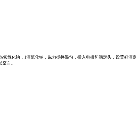
2ml20%氢氧化钠，1滴硫化钠，磁力搅拌混匀，插入电极和滴定头，设置
品空白。