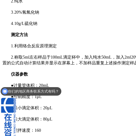
2.纯水
3.20%氢氧化钠
4.10g/L硫化钠
测定方法
1.利用络合反应原理测定
2.称取5ml左右样品于100mL滴定杯中，加入纯水50mL，加入
置的公式自动计算结果并显示在屏幕上，不加样品重复上述操作测定样
仪器参数
●计量管体积：20mL
你们的地区商务联系方式有吗？
你们的商品是30天无理由退换货的吗？
●控制精度：1μL
●最小滴定体积：20μL
●最大滴定体积：80μL
●搅拌速度：160