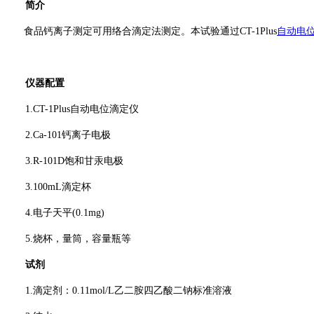
简介
食品钙离子测定可用络合滴定法测定。本试验通过CT-1Plus
自动电
仪器配置
1.CT-1Plus自动电位滴定仪
2.Ca-101钙离子电极
3.R-101D饱和甘汞电极
3.100mL滴定杯
4.电子天平(0.1mg)
5.烧杯，量筒，容量瓶等
试剂
1.滴定剂：0.11mol/L乙二胺四乙酸二钠标准溶液