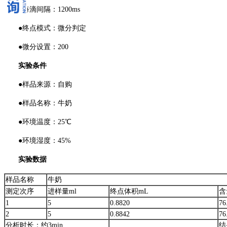
●每滴间隔：1200ms
●终点模式：微分判定
●微分设置：200
实验条件
●样品来源：自购
●样品名称：牛奶
●环境温度：25℃
●环境湿度：45%
实验数据
样品名称
牛奶
测定次序
进样量ml
终点体积mL
含
1
5
0.8820
76
2
5
0.8842
76
分析时长：约3min
结