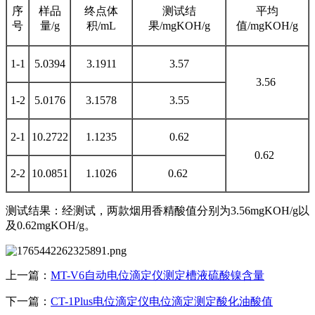
序
样品
终点体
测试结
平均
号
量/g
积/mL
果/mgKOH/g
值/mgKOH/g
1-1
5.0394
3.1911
3.57
3.56
1-2
5.0176
3.1578
3.55
2-1
10.2722
1.1235
0.62
0.62
2-2
10.0851
1.1026
0.62
测试结果：经测试，两款烟用香精酸值分别为3.56mgKOH/g以
及0.62mgKOH/g。
上一篇：
MT-V6自动电位滴定仪测定槽液硫酸镍含量
下一篇：
CT-1Plus电位滴定仪电位滴定测定酸化油酸值