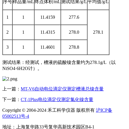
序号
样品量/mL
终点体积/mL
测试结果/g/L
平均值/g/L
1
1
11.4159
277.6
2
1
11.4315
278.0
278.1
3
1
11.4601
278.8
测试结果：经测试，槽液的硫酸镍含量约为278.1g/L（以
NiSO4·6H2O计）。
上一篇：
MT-V6自动电位滴定仪测定槽液总镍含量
下一篇：
CT-1Plus电位滴定仪测定氯化镍含量
Copyright © 2004-2024 禾工科学仪器 版权所有
沪ICP备
05002513号-4
地址：上海复华路33号复华高新技术园区B4-1