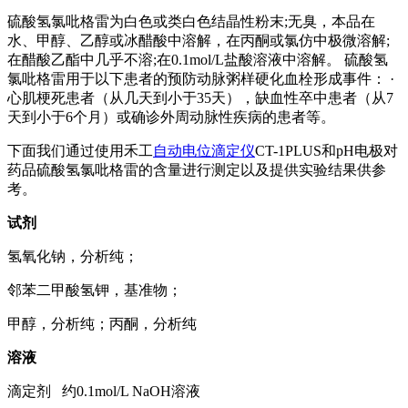
硫酸氢氯吡格雷为白色或类白色结晶性粉末;无臭，本品在
水、甲醇、乙醇或冰醋酸中溶解，在丙酮或氯仿中极微溶解;
在醋酸乙酯中几乎不溶;在0.1mol/L盐酸溶液中溶解。 硫酸氢
氯吡格雷用于以下患者的预防动脉粥样硬化血栓形成事件： ·
心肌梗死患者（从几天到小于35天），缺血性卒中患者（从7
天到小于6个月）或确诊外周动脉性疾病的患者等。
下面我们通过使用禾工
自动电位滴定仪
CT-1PLUS和pH电极对
药品硫酸氢氯吡格雷的含量进行测定以及提供实验结果供参
考。
试剂
氢氧化钠，分析纯；
邻苯二甲酸氢钾，基准物；
甲醇，分析纯；丙酮，分析纯
溶液
滴定剂 约0.1mol/L NaOH溶液