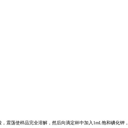
乙酸，震荡使样品完全溶解，然后向滴定杯中加入1mL饱和碘化钾，