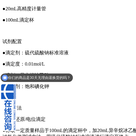
●20mL高精度计量管
●100mL滴定杯
试剂配置
●滴定剂：硫代硫酸钠标准溶液
●滴定度：0.01mol/L
●溶剂：异辛烷冰乙酸(2:3)
你们的商品是30天无理由退换货的吗？
●反应剂：饱和碘化钾
测定方法
●氧化还原/电位滴定
●称取一定质量样品于100mL的滴定杯中，加20mL异辛烷冰