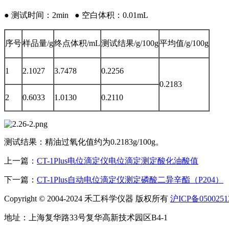
● 测试时间：2min ● 空白体积：0.01mL
序号
样品量/g
终点体积/mL
测试结果/g/100g
平均值/g/100g
1
2.1027
3.7478
0.2256
0.2183
2
0.6033
1.0130
0.2110
测试结果：精油过氧化值约为0.2183g/100g。
上一篇：
CT-1Plus电位滴定仪电位滴定测定酸化油酸值
下一篇：
CT-1Plus自动电位滴定仪测定磷酸二异辛酯（P204）
Copyright © 2004-2024 禾工科学仪器 版权所有
沪ICP备0500251
地址：上海复华路33号复华高新技术园区B4-1