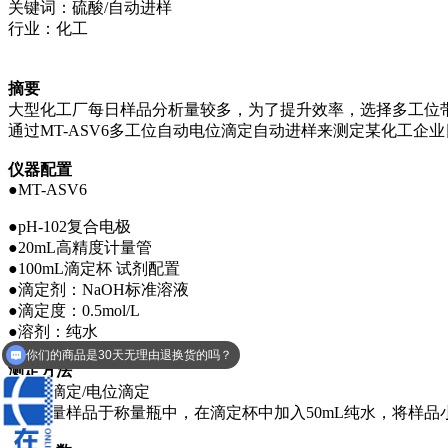
关键词：硫酸/自动进样
行业：化工
摘要
大型化工厂每日样品分析量较多，为了提升效率，选择多工位
通过MT-ASV6多工位自动电位滴定自动进样来测定某化工企
仪器配置
●MT-ASV6
●pH-102复合电极
●20mL高精度计量管
●100mL滴定杯
试剂配置
●滴定剂：NaOH标准溶液
●滴定度：0.5mol/L
●溶剂：纯水
你们的商品是30天无理由退换货的吗？
测定方法
●酸碱滴定/电位滴定
●取适量样品于称量瓶中，在滴定杯中加入50mL纯水，将样