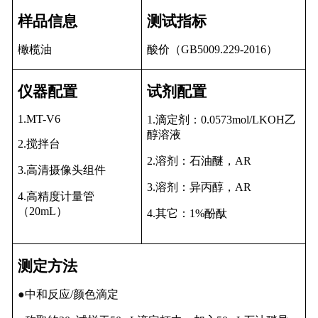
样品信息
测试指标
橄榄油
酸价（
GB5009.229-2016
）
仪器配置
试剂
配置
1.MT-V6
1.
滴定剂：
0.
0573
mol/L
KOH
乙
醇
溶液
2.
搅拌台
2.
溶剂：石油醚，
AR
3.
高清摄像头组件
3.
溶剂：异丙醇，
AR
4.
高精度计量管
（
20mL
）
4.
其它：
1%
酚酞
测定方法
●
中和反应
/
颜色滴定