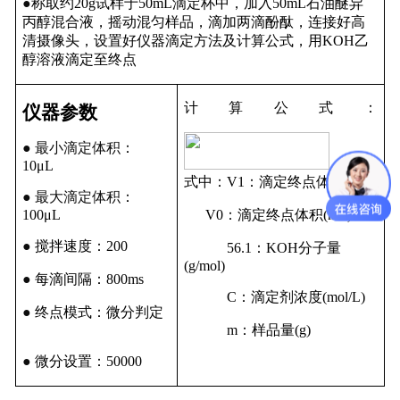
●
称取约
20g
试样于
50mL
滴定杯中，加入
50mL
石油醚异
丙醇混合液，摇动混匀样品，滴加两滴酚酞，连接好高
清摄像头，设置好仪器滴定方法及计算公式，用
KOH
乙
醇
溶液
滴定至终点
计算公式：
仪器参数
●
最小滴定体积
：
10
μL
式
中：
V
1
：滴定终点体积
(mL)
●
最大滴定体积
：
10
0
μL
V
0
：滴定终点体积
(mL)
●
搅拌速度
：
200
56.1
：
KOH
分子量
(
g/
mol)
●
每滴间隔
：
800ms
C
：滴定剂浓度
(mol/L)
●
终点模式：微分判定
m
：样品量
(
g
)
●
微分设置：
50000