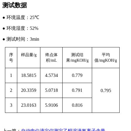
测试数据
●
环境温度
：
25
℃
●
环境湿度
：
52%
●
测试时间
：
3min
序
样品量
/
g
终点体
测试
结
平均
号
积
/
mL
果
/
mgKOH/g
值
/
mgKOH/g
1
18.58
15
4.5734
0.7
79
2
20.3359
5.0718
0.791
0.795
3
23.01
63
5.9
106
0.
816
上一篇：
自动电位滴定仪测定乙醇溶液氯离子含量