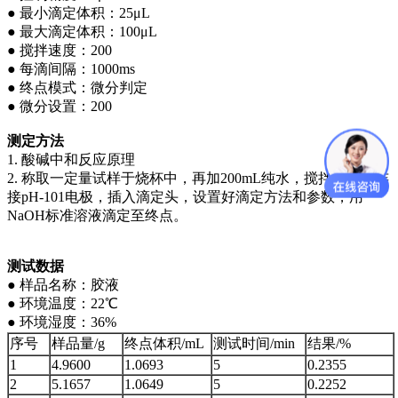
● 最小滴定体积：25μL
● 最大滴定体积：100μL
● 搅拌速度：200
● 每滴间隔：1000ms
● 终点模式：微分判定
● 微分设置：200
测定方法
1. 酸碱中和反应原理
2. 称取一定量试样于烧杯中，再加200mL纯水，搅拌溶解，连
接pH-101电极，插入滴定头，设置好滴定方法和参数，用
NaOH标准溶液滴定至终点。
测试数据
● 样品名称：胶液
● 环境温度：22℃
● 环境湿度：36%
序号
样品量/g
终点体积/mL
测试时间/min
结果/%
1
4.9600
1.0693
5
0.2355
2
5.1657
1.0649
5
0.2252