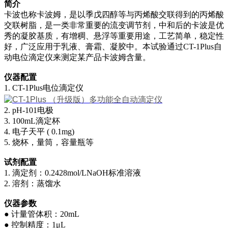
简介
卡波也称卡波姆，是以季戊四醇等与丙烯酸交联得到的丙烯酸
交联树脂，是一类非常重要的流变调节剂，中和后的卡波是优
秀的凝胶基质，有增稠、悬浮等重要用途，工艺简单，稳定性
好，广泛应用于乳液、膏霜、凝胶中。本试验通过CT-1Plus自
动电位滴定仪来测定某产品卡波姆含量。
仪器配置
1. CT-1Plus电位滴定仪
2. pH-101电极
3. 100mL滴定杯
4. 电子天平 ( 0.1mg)
5. 烧杯，量筒，容量瓶等
试剂
配置
1. 滴定剂：0.2428mol/LNaOH标准溶液
2. 溶剂：蒸馏水
仪器参数
● 计量管体积：20mL
● 控制精度：1μL