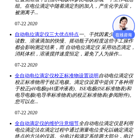
组。在电位滴定中随着滴定剂的加入，产生化学反应，
被测离子...
07-22
2020
自动电位滴定仪三大优点特点
一、干扰因素少 滴定管的
读数、溶液滴加的快慢、摇动瓶子的程度这些手工操作
都会影响测定结果，而 自动电位滴定仪 采用动态滴定，
消耗体积，溶液搅拌速度恒定，避免了人为操作...
07-22
2020
全自动电位滴定仪校正标准物设置说明
自动电位滴定仪
校正标准物用于校正电极。滴定仪设置中提供了各种用
于校正pH电极(pH缓冲液表)、ISE电极(ISE标准物表)和
电导电极(电导率标准物表)的校正标准物表(参阅附件)。
您可以在...
07-22
2020
全自动滴定仪的维护注意细节
全自动电位滴定仪是利用
电位滴定法在滴定过程中通过测量电位变化以确定滴定
终点的方法的仪器。分电计和滴定系统两大部分，电计