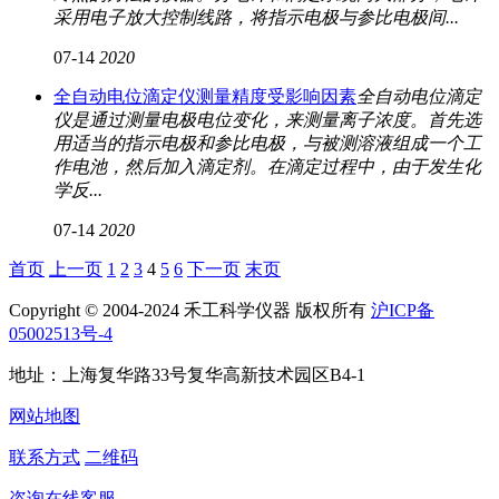
采用电子放大控制线路，将指示电极与参比电极间...
07-14
2020
全自动电位滴定仪测量精度受影响因素
全自动电位滴定
仪是通过测量电极电位变化，来测量离子浓度。首先选
用适当的指示电极和参比电极，与被测溶液组成一个工
作电池，然后加入滴定剂。在滴定过程中，由于发生化
学反...
07-14
2020
首页
上一页
1
2
3
4
5
6
下一页
末页
Copyright © 2004-2024 禾工科学仪器 版权所有
沪ICP备
05002513号-4
地址：上海复华路33号复华高新技术园区B4-1
网站地图
联系方式
二维码
咨询在线客服