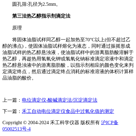
圆孔筛:孔径为2.5mm。
第三法热乙醇指示剂滴定法
原理
将固体油脂试样同乙醇一起加热至70°C以上(但不超过乙
醇的沸点)，使固体油脂试样熔化为液态，同时通过振摇形成
油脂试样的热乙醇悬浊液，使油脂试样中的游离脂肪酸溶解于
热乙醇，再趁热用氢氧化钾或氢氧化钠标准滴定溶液中和滴定
热乙醇悬浊液中的游离脂肪酸，以指示剂相应的颜色变化来判
定滴定终点，然后通过滴定终点消耗的标准溶液的体积计算样
品油脂的酸价。
上一篇：
电位滴定仪-酸碱滴定法/沉淀滴定法
下一篇：
禾工自动电位滴定仪食品中过氧化值的测定
Copyright © 2004-2024 禾工科学仪器 版权所有
沪ICP备
05002513号-4