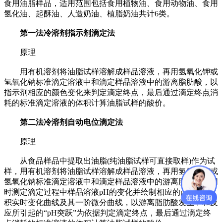
食用油脂样品，适用范围包括食用植物油、食用动物油、食用
氢化油、起酥油、人造奶油、植脂奶油共计6类。
第一法冷溶剂指示剂滴定法
原理
用有机溶剂将油脂试样溶解成样品溶液，再用氢氧化钾或
氢氧化钠标准滴定溶液中和滴定样品溶液中的游离脂肪酸，以
指示剂相应的颜色变化来判定滴定终点，最后通过滴定终点消
耗的标准滴定溶液的体积计算油脂试样的酸价。
第二法冷溶剂自动电位滴定法
原理
从食品样品中提取出油脂(纯油脂试样可直接取样)作为试
样，用有机溶剂将油脂试样溶解成样品溶液，再用氢氧化钾或
氢氧化钠标准滴定溶液中和滴定样品溶液中的游离脂肪酸，同
时测定滴定过程中样品溶液pH的变化并绘制相应的pH-滴定体
积实时变化曲线及其一阶微分曲线，以游离脂肪酸发生中和反
应所引起的“pH突跃”为依据判定滴定终点，最后通过滴定终