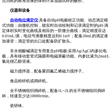
点消耗的标准溶液的体积计算油脂试样的酸价。
仪器和设备
自动电位滴定仪
:具备自动pH电极校正功能、动态滴定模
式功能；由微机控制，能实时自动绘制和记录滴定时的pH-滴
定体积实时变化曲线及相应的一阶微分曲线；滴定精度应达
0.01mL/滴，电信号测量精度达到0.1mV；配备20mL的滴定液
加液管；滴定管的出口处配备防扩散头。
非水相酸碱滴定专用复合pH电极:采用Ag/AgCl内参比电
极，具有移动套管式隔膜和电磁屏蔽功能。内参比液为2mol/L
氯化锂乙醇溶液。
磁力搅拌器，配备聚四氟乙烯磁力搅拌子。
食品粉碎机或捣碎机。
全不锈钢组织捣碎机，配备1L~2L的全不锈钢组织捣碎
杯，转速至少达10000r/min。
瓷研钵。